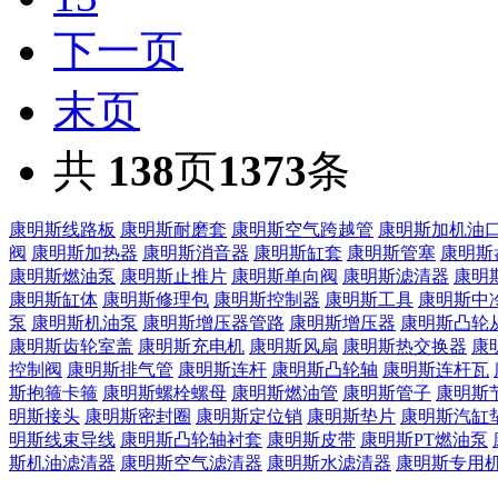
下一页
末页
共
138
页
1373
条
康明斯线路板
康明斯耐磨套
康明斯空气跨越管
康明斯加机油
阀
康明斯加热器
康明斯消音器
康明斯缸套
康明斯管塞
康明斯
康明斯燃油泵
康明斯止推片
康明斯单向阀
康明斯滤清器
康明
康明斯缸体
康明斯修理包
康明斯控制器
康明斯工具
康明斯中
泵
康明斯机油泵
康明斯增压器管路
康明斯增压器
康明斯凸轮
康明斯齿轮室盖
康明斯充电机
康明斯风扇
康明斯热交换器
康
控制阀
康明斯排气管
康明斯连杆
康明斯凸轮轴
康明斯连杆瓦
斯抱箍卡箍
康明斯螺栓螺母
康明斯燃油管
康明斯管子
康明斯
明斯接头
康明斯密封圈
康明斯定位销
康明斯垫片
康明斯汽缸
明斯线束导线
康明斯凸轮轴衬套
康明斯皮带
康明斯PT燃油泵
斯机油滤清器
康明斯空气滤清器
康明斯水滤清器
康明斯专用