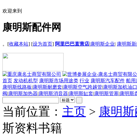
欢迎来到
康明斯配件网
。[
收藏本站
] [
设为首页
]
阿里巴巴直营店
|
康明斯企业
|
康明斯新
首页
发动机机型
康明斯市场用途类
行业
康明斯汽车配件
船用
康明斯线路板
|
康明斯耐磨套
|
康明斯空气跨越管
|
康明斯加机油
阀
|
康明斯加热器
|
康明斯消音器
|
康明斯缸套
|
康明斯管塞
|
康明斯
当前位置：
主页
>
康明斯
斯资料书籍