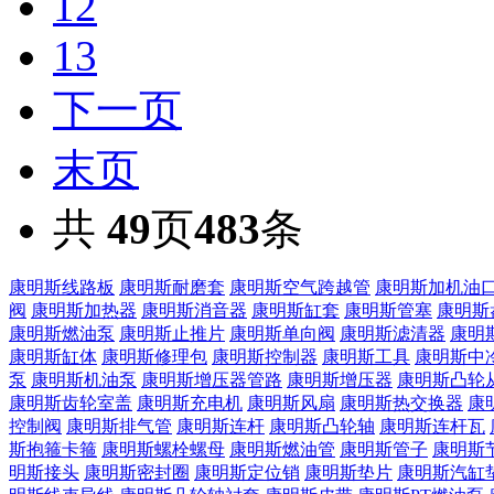
12
13
下一页
末页
共
49
页
483
条
康明斯线路板
康明斯耐磨套
康明斯空气跨越管
康明斯加机油
阀
康明斯加热器
康明斯消音器
康明斯缸套
康明斯管塞
康明斯
康明斯燃油泵
康明斯止推片
康明斯单向阀
康明斯滤清器
康明
康明斯缸体
康明斯修理包
康明斯控制器
康明斯工具
康明斯中
泵
康明斯机油泵
康明斯增压器管路
康明斯增压器
康明斯凸轮
康明斯齿轮室盖
康明斯充电机
康明斯风扇
康明斯热交换器
康
控制阀
康明斯排气管
康明斯连杆
康明斯凸轮轴
康明斯连杆瓦
斯抱箍卡箍
康明斯螺栓螺母
康明斯燃油管
康明斯管子
康明斯
明斯接头
康明斯密封圈
康明斯定位销
康明斯垫片
康明斯汽缸