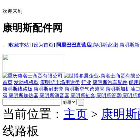
欢迎来到
康明斯配件网
。[
收藏本站
] [
设为首页
]
阿里巴巴直营店
|
康明斯企业
|
康明斯新
首页
发动机机型
康明斯市场用途类
行业
康明斯汽车配件
船用
康明斯线路板
|
康明斯耐磨套
|
康明斯空气跨越管
|
康明斯加机油
阀
|
康明斯加热器
|
康明斯消音器
|
康明斯缸套
|
康明斯管塞
|
康明斯
当前位置：
主页
>
康明斯
线路板