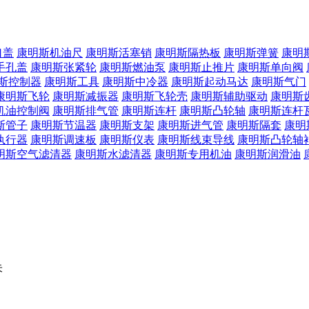
口盖
康明斯机油尺
康明斯活塞销
康明斯隔热板
康明斯弹簧
康明
手孔盖
康明斯张紧轮
康明斯燃油泵
康明斯止推片
康明斯单向阀
斯控制器
康明斯工具
康明斯中冷器
康明斯起动马达
康明斯气门
康明斯飞轮
康明斯减振器
康明斯飞轮壳
康明斯辅助驱动
康明斯
机油控制阀
康明斯排气管
康明斯连杆
康明斯凸轮轴
康明斯连杆
斯管子
康明斯节温器
康明斯支架
康明斯进气管
康明斯隔套
康明
执行器
康明斯调速板
康明斯仪表
康明斯线束导线
康明斯凸轮轴
明斯空气滤清器
康明斯水滤清器
康明斯专用机油
康明斯润滑油
朱