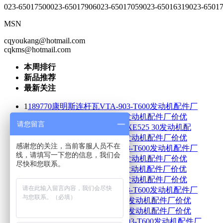
023-65017500
023-65017906
023-65017059
023-65016319
023-6501
MSN
cqyoukang@hotmail.com
cqkms@hotmail.com
本周排行
新品推荐
最新关注
1
189770康明斯连杆瓦VTA-903-T600发动机配件厂
2
2831464康明斯连杆瓦B4.5S发动机配件厂价优
请您留言
3
2882087康明斯连杆轴承组ISXE525 30发动机配
4
2831465康明斯连杆瓦B4.5S发动机配件厂价优
感谢您的关注，当前客服人员不在
5
189771康明斯连杆瓦VTA-903-T600发动机配件厂
线，请填写一下您的信息，我们会
6
2831466康明斯连杆瓦B4.5S发动机配件厂价优
尽快和您联系。
7
2899854康明斯连杆瓦ISZe4发动机配件厂价优
8
2831468康明斯连杆瓦B4.5S发动机配件厂价优
9
189772康明斯连杆瓦VTA-903-T600发动机配件厂
10
2831469康明斯连杆瓦B4.5S发动机配件厂价优
11
2831470康明斯连杆瓦B4.5S发动机配件厂价优
12
189773康明斯连杆瓦VTA-903-T600发动机配件厂