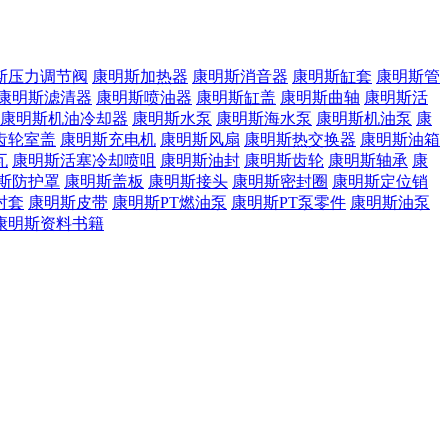
斯压力调节阀
康明斯加热器
康明斯消音器
康明斯缸套
康明斯管
康明斯滤清器
康明斯喷油器
康明斯缸盖
康明斯曲轴
康明斯活
康明斯机油冷却器
康明斯水泵
康明斯海水泵
康明斯机油泵
康
齿轮室盖
康明斯充电机
康明斯风扇
康明斯热交换器
康明斯油箱
瓦
康明斯活塞冷却喷咀
康明斯油封
康明斯齿轮
康明斯轴承
康
斯防护罩
康明斯盖板
康明斯接头
康明斯密封圈
康明斯定位销
衬套
康明斯皮带
康明斯PT燃油泵
康明斯PT泵零件
康明斯油泵
康明斯资料书籍