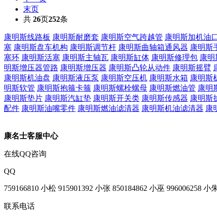
末页
共
26
页
252
条
康明斯线路板
康明斯耐磨套
康明斯空气跨越管
康明斯加机油
塞
康明斯盘车机构
康明斯调节杆
康明斯曲轴箱通风器
康明斯
塞环
康明斯活塞
康明斯主轴瓦
康明斯缸体
康明斯修理包
康明
明斯增压器管路
康明斯增压器
康明斯凸轮从动件
康明斯摇臂
康明斯机油盘
康明斯液压泵
康明斯空压机
康明斯水箱
康明斯
明斯软管
康明斯抱箍卡箍
康明斯螺栓螺母
康明斯燃油管
康明
康明斯垫片
康明斯汽缸垫
康明斯开关类
康明斯传感器
康明斯
配件
康明斯油嘴零件
康明斯燃油滤清器
康明斯机油滤清器
康
康名士客服中心
在线QQ咨询
QQ
759166810 小松
915901392 小张
850184862 小巫
996006258 小
联系电话