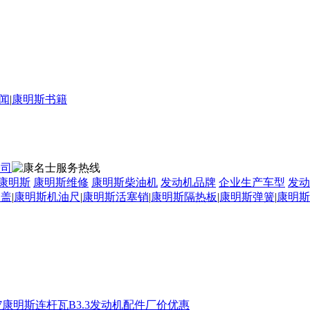
闻
|
康明斯书籍
康明斯
康明斯维修
康明斯柴油机
发动机品牌
企业生产车型
发动
口盖
|
康明斯机油尺
|
康明斯活塞销
|
康明斯隔热板
|
康明斯弹簧
|
康明斯
707康明斯连杆瓦B3.3发动机配件厂价优惠