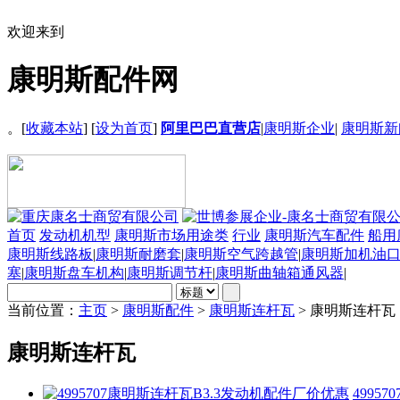
欢迎来到
康明斯配件网
。[
收藏本站
] [
设为首页
]
阿里巴巴直营店
|
康明斯企业
|
康明斯新
首页
发动机机型
康明斯市场用途类
行业
康明斯汽车配件
船用
康明斯线路板
|
康明斯耐磨套
|
康明斯空气跨越管
|
康明斯加机油
塞
|
康明斯盘车机构
|
康明斯调节杆
|
康明斯曲轴箱通风器
|
当前位置：
主页
>
康明斯配件
>
康明斯连杆瓦
> 康明斯连杆瓦
康明斯连杆瓦
4995