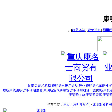
康
。[
收藏本站
] [
设为首页
]
阿里
首页
发动机机型
康明斯市场用途类
行业
康明斯汽车配件
康明斯线路板
|
康明斯耐磨套
|
康明斯空气跨越管
|
康明斯加机油口盖
|
康明斯机
康明斯缸套
|
康明斯管塞
|
康明
当前位置：
主页
>
康明斯配件
>
康明斯资料