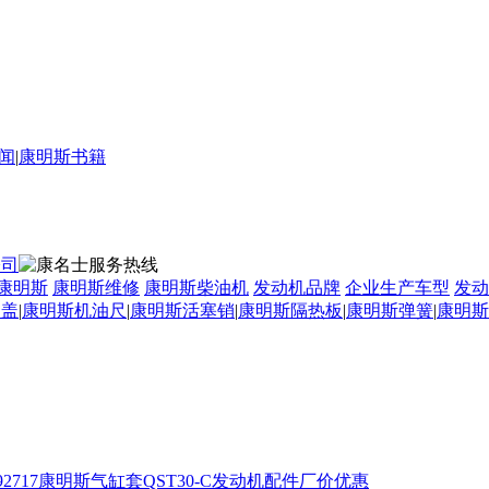
闻
|
康明斯书籍
康明斯
康明斯维修
康明斯柴油机
发动机品牌
企业生产车型
发动
口盖
|
康明斯机油尺
|
康明斯活塞销
|
康明斯隔热板
|
康明斯弹簧
|
康明斯
092717康明斯气缸套QST30-C发动机配件厂价优惠