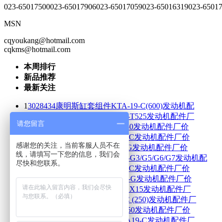
023-65017500
023-65017906
023-65017059
023-65016319
023-6501
MSN
cqyoukang@hotmail.com
cqkms@hotmail.com
本周排行
新品推荐
最新关注
1
3028434康明斯缸套组件KTA-19-C(600)发动机配
2
203170康明斯气缸套VTA903-T525发动机配件厂
请您留言
3
3046325康明斯气缸套NTE-350发动机配件厂价
4
3092717康明斯气缸套QST30-C发动机配件厂价
感谢您的关注，当前客服人员不在
5
213740康明斯气缸套NT-855-G发动机配件厂价
线，请填写一下您的信息，我们会
6
3052407康明斯气缸套VTA28-G3/G5/G6/G7发动机配
尽快和您联系。
7
3092718康明斯气缸套QST30-C发动机配件厂价
8
3052835康明斯气缸套NT-855-G发动机配件厂价
9
2881719康明斯汽缸套套件QSX15发动机配件厂
10
3064627康明斯气缸套LT10C (250)发动机配件厂
11
3102423康明斯气缸套ISM 450发动机配件厂价
12
3088311康明斯缸套组件KTA19-C发动机配件厂