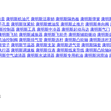
口盖
康明斯机油尺
康明斯活塞销
康明斯隔热板
康明斯弹簧
康明
手孔盖
康明斯张紧轮
康明斯燃油泵
康明斯止推片
康明斯单向阀
斯控制器
康明斯工具
康明斯中冷器
康明斯起动马达
康明斯气门
康明斯飞轮
康明斯减振器
康明斯飞轮壳
康明斯辅助驱动
康明斯
机油控制阀
康明斯排气管
康明斯连杆
康明斯凸轮轴
康明斯连杆
斯管子
康明斯节温器
康明斯支架
康明斯进气管
康明斯隔套
康明
执行器
康明斯调速板
康明斯仪表
康明斯线束导线
康明斯凸轮轴
明斯空气滤清器
康明斯水滤清器
康明斯专用机油
康明斯润滑油
朱