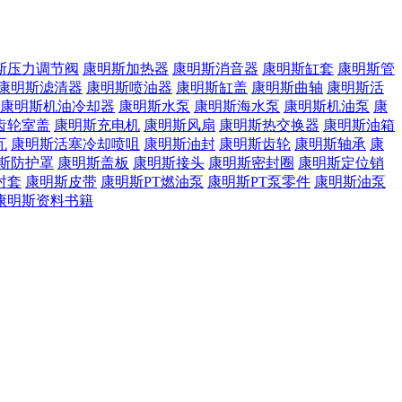
斯压力调节阀
康明斯加热器
康明斯消音器
康明斯缸套
康明斯管
康明斯滤清器
康明斯喷油器
康明斯缸盖
康明斯曲轴
康明斯活
康明斯机油冷却器
康明斯水泵
康明斯海水泵
康明斯机油泵
康
齿轮室盖
康明斯充电机
康明斯风扇
康明斯热交换器
康明斯油箱
瓦
康明斯活塞冷却喷咀
康明斯油封
康明斯齿轮
康明斯轴承
康
斯防护罩
康明斯盖板
康明斯接头
康明斯密封圈
康明斯定位销
衬套
康明斯皮带
康明斯PT燃油泵
康明斯PT泵零件
康明斯油泵
康明斯资料书籍