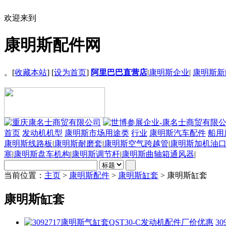
欢迎来到
康明斯配件网
。[
收藏本站
] [
设为首页
]
阿里巴巴直营店
|
康明斯企业
|
康明斯新
首页
发动机机型
康明斯市场用途类
行业
康明斯汽车配件
船用
康明斯线路板
|
康明斯耐磨套
|
康明斯空气跨越管
|
康明斯加机油
塞
|
康明斯盘车机构
|
康明斯调节杆
|
康明斯曲轴箱通风器
|
当前位置：
主页
>
康明斯配件
>
康明斯缸套
> 康明斯缸套
康明斯缸套
3