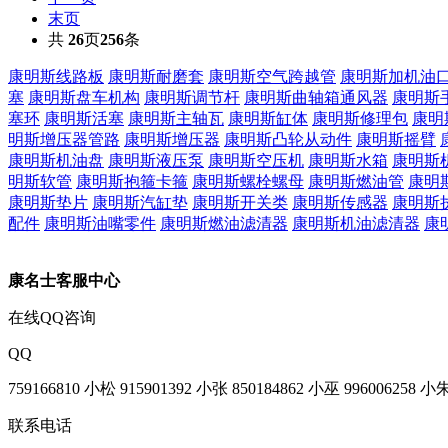
末页
共
26
页
256
条
康明斯线路板
康明斯耐磨套
康明斯空气跨越管
康明斯加机油
塞
康明斯盘车机构
康明斯调节杆
康明斯曲轴箱通风器
康明斯
塞环
康明斯活塞
康明斯主轴瓦
康明斯缸体
康明斯修理包
康明
明斯增压器管路
康明斯增压器
康明斯凸轮从动件
康明斯摇臂
康明斯机油盘
康明斯液压泵
康明斯空压机
康明斯水箱
康明斯
明斯软管
康明斯抱箍卡箍
康明斯螺栓螺母
康明斯燃油管
康明
康明斯垫片
康明斯汽缸垫
康明斯开关类
康明斯传感器
康明斯
配件
康明斯油嘴零件
康明斯燃油滤清器
康明斯机油滤清器
康
康名士客服中心
在线QQ咨询
QQ
759166810 小松
915901392 小张
850184862 小巫
996006258 小
联系电话