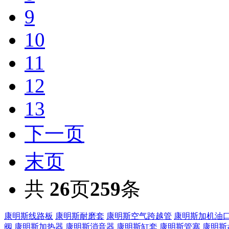
9
10
11
12
13
下一页
末页
共
26
页
259
条
康明斯线路板
康明斯耐磨套
康明斯空气跨越管
康明斯加机油
阀
康明斯加热器
康明斯消音器
康明斯缸套
康明斯管塞
康明斯