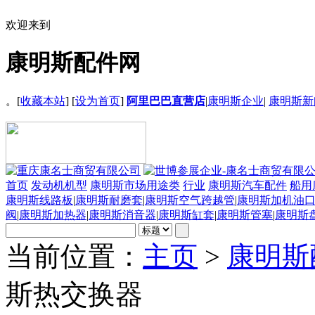
欢迎来到
康明斯配件网
。[
收藏本站
] [
设为首页
]
阿里巴巴直营店
|
康明斯企业
|
康明斯新
首页
发动机机型
康明斯市场用途类
行业
康明斯汽车配件
船用
康明斯线路板
|
康明斯耐磨套
|
康明斯空气跨越管
|
康明斯加机油
阀
|
康明斯加热器
|
康明斯消音器
|
康明斯缸套
|
康明斯管塞
|
康明斯
当前位置：
主页
>
康明斯
斯热交换器