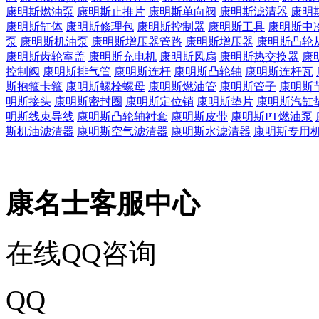
康明斯燃油泵
康明斯止推片
康明斯单向阀
康明斯滤清器
康明
康明斯缸体
康明斯修理包
康明斯控制器
康明斯工具
康明斯中
泵
康明斯机油泵
康明斯增压器管路
康明斯增压器
康明斯凸轮
康明斯齿轮室盖
康明斯充电机
康明斯风扇
康明斯热交换器
康
控制阀
康明斯排气管
康明斯连杆
康明斯凸轮轴
康明斯连杆瓦
斯抱箍卡箍
康明斯螺栓螺母
康明斯燃油管
康明斯管子
康明斯
明斯接头
康明斯密封圈
康明斯定位销
康明斯垫片
康明斯汽缸
明斯线束导线
康明斯凸轮轴衬套
康明斯皮带
康明斯PT燃油泵
斯机油滤清器
康明斯空气滤清器
康明斯水滤清器
康明斯专用
康名士客服中心
在线QQ咨询
QQ