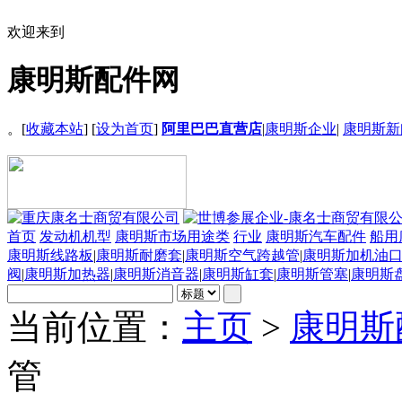
欢迎来到
康明斯配件网
。[
收藏本站
] [
设为首页
]
阿里巴巴直营店
|
康明斯企业
|
康明斯新
首页
发动机机型
康明斯市场用途类
行业
康明斯汽车配件
船用
康明斯线路板
|
康明斯耐磨套
|
康明斯空气跨越管
|
康明斯加机油
阀
|
康明斯加热器
|
康明斯消音器
|
康明斯缸套
|
康明斯管塞
|
康明斯
当前位置：
主页
>
康明斯
管