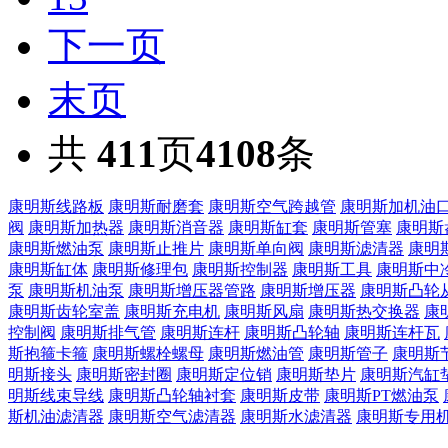
下一页
末页
共
411
页
4108
条
康明斯线路板
康明斯耐磨套
康明斯空气跨越管
康明斯加机油
阀
康明斯加热器
康明斯消音器
康明斯缸套
康明斯管塞
康明斯
康明斯燃油泵
康明斯止推片
康明斯单向阀
康明斯滤清器
康明
康明斯缸体
康明斯修理包
康明斯控制器
康明斯工具
康明斯中
泵
康明斯机油泵
康明斯增压器管路
康明斯增压器
康明斯凸轮
康明斯齿轮室盖
康明斯充电机
康明斯风扇
康明斯热交换器
康
控制阀
康明斯排气管
康明斯连杆
康明斯凸轮轴
康明斯连杆瓦
斯抱箍卡箍
康明斯螺栓螺母
康明斯燃油管
康明斯管子
康明斯
明斯接头
康明斯密封圈
康明斯定位销
康明斯垫片
康明斯汽缸
明斯线束导线
康明斯凸轮轴衬套
康明斯皮带
康明斯PT燃油泵
斯机油滤清器
康明斯空气滤清器
康明斯水滤清器
康明斯专用