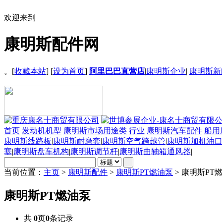
欢迎来到
康明斯配件网
。[
收藏本站
] [
设为首页
]
阿里巴巴直营店
|
康明斯企业
|
康明斯新
首页
发动机机型
康明斯市场用途类
行业
康明斯汽车配件
船用
康明斯线路板
|
康明斯耐磨套
|
康明斯空气跨越管
|
康明斯加机油
塞
|
康明斯盘车机构
|
康明斯调节杆
|
康明斯曲轴箱通风器
|
当前位置：
主页
>
康明斯配件
>
康明斯PT燃油泵
> 康明斯PT
康明斯PT燃油泵
共
0
页
0
条记录