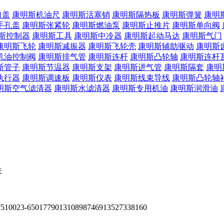
口盖
康明斯机油尺
康明斯活塞销
康明斯隔热板
康明斯弹簧
康明
手孔盖
康明斯张紧轮
康明斯燃油泵
康明斯止推片
康明斯单向阀
斯控制器
康明斯工具
康明斯中冷器
康明斯起动马达
康明斯气门
康明斯飞轮
康明斯减振器
康明斯飞轮壳
康明斯辅助驱动
康明斯
机油控制阀
康明斯排气管
康明斯连杆
康明斯凸轮轴
康明斯连杆
斯管子
康明斯节温器
康明斯支架
康明斯进气管
康明斯隔套
康明
执行器
康明斯调速板
康明斯仪表
康明斯线束导线
康明斯凸轮轴
明斯空气滤清器
康明斯水滤清器
康明斯专用机油
康明斯润滑油
朱
7510
023-65017790
13108987469
13527338160