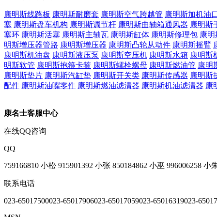
康明斯线路板
康明斯耐磨套
康明斯空气跨越管
康明斯加机油
塞
康明斯盘车机构
康明斯调节杆
康明斯曲轴箱通风器
康明斯
塞环
康明斯活塞
康明斯主轴瓦
康明斯缸体
康明斯修理包
康明
明斯增压器管路
康明斯增压器
康明斯凸轮从动件
康明斯摇臂
康明斯机油盘
康明斯液压泵
康明斯空压机
康明斯水箱
康明斯
明斯软管
康明斯抱箍卡箍
康明斯螺栓螺母
康明斯燃油管
康明
康明斯垫片
康明斯汽缸垫
康明斯开关类
康明斯传感器
康明斯
配件
康明斯油嘴零件
康明斯燃油滤清器
康明斯机油滤清器
康
康名士客服中心
在线QQ咨询
QQ
759166810 小松
915901392 小张
850184862 小巫
996006258 小
联系电话
023-65017500
023-65017906
023-65017059
023-65016319
023-6501