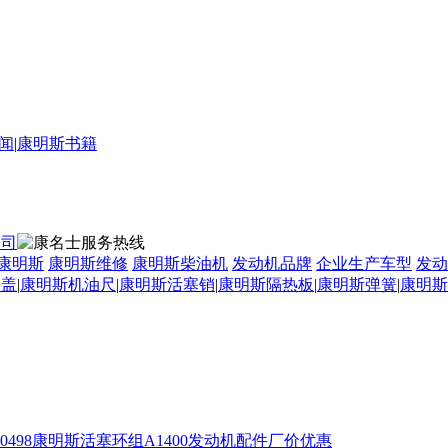
闻
|
康明斯书籍
康明斯
康明斯维修
康明斯柴油机
发动机品牌
企业生产车型
发动
口盖
|
康明斯机油尺
|
康明斯活塞销
|
康明斯隔热板
|
康明斯弹簧
|
康明斯
900498康明斯活塞环组A1400发动机配件厂价优惠