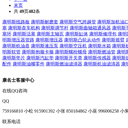
末页
共
49
页
482
条
康明斯线路板
康明斯耐磨套
康明斯空气跨越管
康明斯加机油
塞
康明斯盘车机构
康明斯调节杆
康明斯曲轴箱通风器
康明斯
塞环
康明斯活塞
康明斯主轴瓦
康明斯缸体
康明斯修理包
康明
明斯增压器管路
康明斯增压器
康明斯凸轮从动件
康明斯摇臂
康明斯机油盘
康明斯液压泵
康明斯空压机
康明斯水箱
康明斯
明斯软管
康明斯抱箍卡箍
康明斯螺栓螺母
康明斯燃油管
康明
康明斯垫片
康明斯汽缸垫
康明斯开关类
康明斯传感器
康明斯
配件
康明斯油嘴零件
康明斯燃油滤清器
康明斯机油滤清器
康
康名士客服中心
在线QQ咨询
QQ
759166810 小松
915901392 小张
850184862 小巫
996006258 小
联系电话