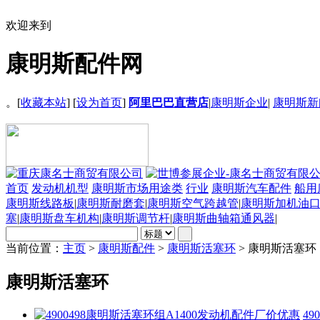
欢迎来到
康明斯配件网
。[
收藏本站
] [
设为首页
]
阿里巴巴直营店
|
康明斯企业
|
康明斯新
首页
发动机机型
康明斯市场用途类
行业
康明斯汽车配件
船用
康明斯线路板
|
康明斯耐磨套
|
康明斯空气跨越管
|
康明斯加机油
塞
|
康明斯盘车机构
|
康明斯调节杆
|
康明斯曲轴箱通风器
|
当前位置：
主页
>
康明斯配件
>
康明斯活塞环
> 康明斯活塞环
康明斯活塞环
4