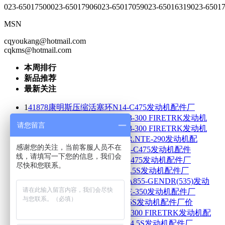
023-65017500
023-65017906
023-65017059
023-65016319
023-6501
MSN
cqyoukang@hotmail.com
cqkms@hotmail.com
本周排行
新品推荐
最新关注
1
41878康明斯压缩活塞环N14-C475发动机配件厂
2
187353康明斯活塞压缩环C8.3-300 FIRETRK发动机
请您留言
3
650333康明斯活塞压缩环C8.3-300 FIRETRK发动机
4
214740康明斯压缩活塞环FOR.NTE-290发动机配
感谢您的关注，当前客服人员不在
5
100233康明斯压缩活塞环N14-C475发动机配件
线，请填写一下您的信息，我们会
6
216892康明斯活塞油环N14-C475发动机配件厂
尽快和您联系。
7
2830158康明斯压缩活塞环B4.5S发动机配件厂
8
216983康明斯压缩活塞环NTA855-GENDR(535)发动
9
218025康明斯压缩活塞环NTE-350发动机配件厂
10
2830162康明斯活塞油环B4.5S发动机配件厂价
11
180810康明斯活塞油环C8.3-300 FIRETRK发动机配
12
2831059康明斯压缩活塞环B4.5S发动机配件厂