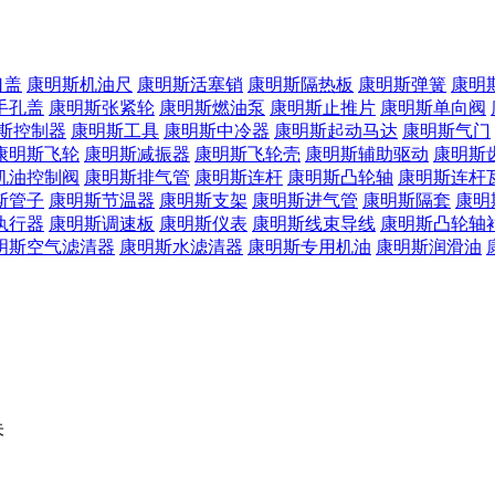
口盖
康明斯机油尺
康明斯活塞销
康明斯隔热板
康明斯弹簧
康明
手孔盖
康明斯张紧轮
康明斯燃油泵
康明斯止推片
康明斯单向阀
斯控制器
康明斯工具
康明斯中冷器
康明斯起动马达
康明斯气门
康明斯飞轮
康明斯减振器
康明斯飞轮壳
康明斯辅助驱动
康明斯
机油控制阀
康明斯排气管
康明斯连杆
康明斯凸轮轴
康明斯连杆
斯管子
康明斯节温器
康明斯支架
康明斯进气管
康明斯隔套
康明
执行器
康明斯调速板
康明斯仪表
康明斯线束导线
康明斯凸轮轴
明斯空气滤清器
康明斯水滤清器
康明斯专用机油
康明斯润滑油
朱