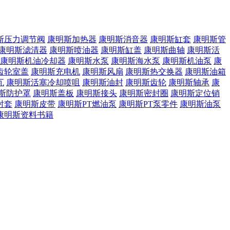
斯压力调节阀
康明斯加热器
康明斯消音器
康明斯缸套
康明斯管
康明斯滤清器
康明斯喷油器
康明斯缸盖
康明斯曲轴
康明斯活
康明斯机油冷却器
康明斯水泵
康明斯海水泵
康明斯机油泵
康
齿轮室盖
康明斯充电机
康明斯风扇
康明斯热交换器
康明斯油箱
瓦
康明斯活塞冷却喷咀
康明斯油封
康明斯齿轮
康明斯轴承
康
斯防护罩
康明斯盖板
康明斯接头
康明斯密封圈
康明斯定位销
衬套
康明斯皮带
康明斯PT燃油泵
康明斯PT泵零件
康明斯油泵
康明斯资料书籍