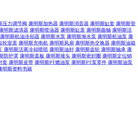
斯压力调节阀
康明斯加热器
康明斯消音器
康明斯缸套
康明斯管
康明斯滤清器
康明斯喷油器
康明斯缸盖
康明斯曲轴
康明斯活
康明斯机油冷却器
康明斯水泵
康明斯海水泵
康明斯机油泵
康
齿轮室盖
康明斯充电机
康明斯风扇
康明斯热交换器
康明斯油箱
瓦
康明斯活塞冷却喷咀
康明斯油封
康明斯齿轮
康明斯轴承
康
斯防护罩
康明斯盖板
康明斯接头
康明斯密封圈
康明斯定位销
衬套
康明斯皮带
康明斯PT燃油泵
康明斯PT泵零件
康明斯油泵
康明斯资料书籍