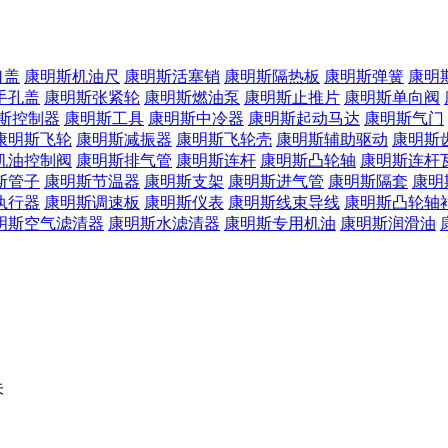
口盖
康明斯机油尺
康明斯活塞销
康明斯隔热板
康明斯弹簧
康明
手孔盖
康明斯张紧轮
康明斯燃油泵
康明斯止推片
康明斯单向阀
斯控制器
康明斯工具
康明斯中冷器
康明斯起动马达
康明斯气门
康明斯飞轮
康明斯减振器
康明斯飞轮壳
康明斯辅助驱动
康明斯
机油控制阀
康明斯排气管
康明斯连杆
康明斯凸轮轴
康明斯连杆
斯管子
康明斯节温器
康明斯支架
康明斯进气管
康明斯隔套
康明
执行器
康明斯调速板
康明斯仪表
康明斯线束导线
康明斯凸轮轴
明斯空气滤清器
康明斯水滤清器
康明斯专用机油
康明斯润滑油
朱