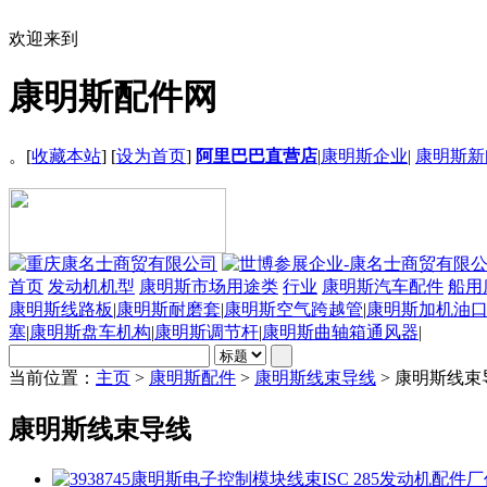
欢迎来到
康明斯配件网
。[
收藏本站
] [
设为首页
]
阿里巴巴直营店
|
康明斯企业
|
康明斯新
首页
发动机机型
康明斯市场用途类
行业
康明斯汽车配件
船用
康明斯线路板
|
康明斯耐磨套
|
康明斯空气跨越管
|
康明斯加机油
塞
|
康明斯盘车机构
|
康明斯调节杆
|
康明斯曲轴箱通风器
|
当前位置：
主页
>
康明斯配件
>
康明斯线束导线
> 康明斯线束
康明斯线束导线