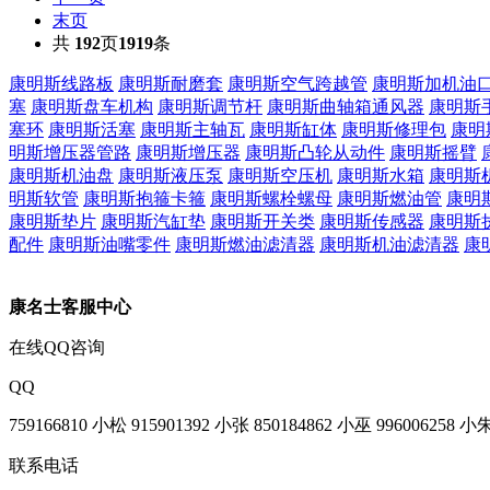
末页
共
192
页
1919
条
康明斯线路板
康明斯耐磨套
康明斯空气跨越管
康明斯加机油
塞
康明斯盘车机构
康明斯调节杆
康明斯曲轴箱通风器
康明斯
塞环
康明斯活塞
康明斯主轴瓦
康明斯缸体
康明斯修理包
康明
明斯增压器管路
康明斯增压器
康明斯凸轮从动件
康明斯摇臂
康明斯机油盘
康明斯液压泵
康明斯空压机
康明斯水箱
康明斯
明斯软管
康明斯抱箍卡箍
康明斯螺栓螺母
康明斯燃油管
康明
康明斯垫片
康明斯汽缸垫
康明斯开关类
康明斯传感器
康明斯
配件
康明斯油嘴零件
康明斯燃油滤清器
康明斯机油滤清器
康
康名士客服中心
在线QQ咨询
QQ
759166810 小松
915901392 小张
850184862 小巫
996006258 小
联系电话