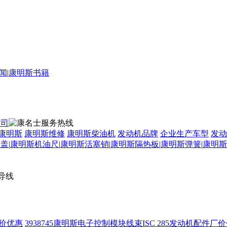
闻
|
康明斯书籍
康明斯
康明斯维修
康明斯柴油机
发动机品牌
企业生产车型
发动
口盖
|
康明斯机油尺
|
康明斯活塞销
|
康明斯隔热板
|
康明斯弹簧
|
康明斯
导线
3938745康明斯电子控制模块线束ISC 285发动机配件厂